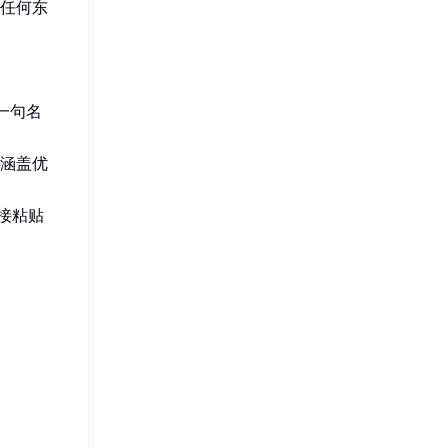
任何东
一句名
涵盖优
接粘贴