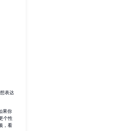
想表达
如果你
更个性
项，看