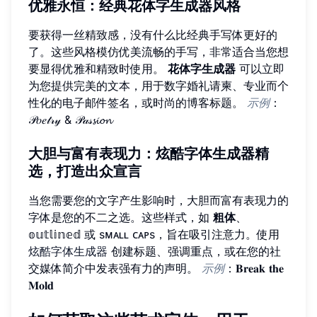
优雅永恒：经典花体字生成器风格
要获得一丝精致感，没有什么比经典手写体更好的
了。这些风格模仿优美流畅的手写，非常适合当您想
要显得优雅和精致时使用。
花体字生成器
可以立即
为您提供完美的文本，用于数字婚礼请柬、专业而个
性化的电子邮件签名，或时尚的博客标题。
示例
：
𝒫𝑜𝑒𝓉𝓇𝓎 & 𝒫𝒶𝓈𝓼𝓲𝓸𝓷
大胆与富有表现力：炫酷字体生成器精
选，打造出众宣言
当您需要您的文字产生影响时，大胆而富有表现力的
字体是您的不二之选。这些样式，如
粗体
、
𝕠𝕦𝕥𝕝𝕚𝕟𝕖𝕕 或 sᴍᴀʟʟ ᴄᴀᴘs，旨在吸引注意力。使用
炫酷字体生成器
创建标题、强调重点，或在您的社
交媒体简介中发表强有力的声明。
示例
：𝐁𝐫𝐞𝐚𝐤 𝐭𝐡𝐞
𝐌𝐨𝐥𝐝