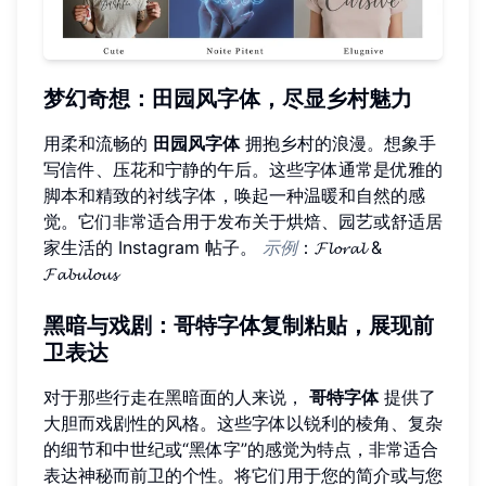
梦幻奇想：田园风字体，尽显乡村魅力
用柔和流畅的
田园风字体
拥抱乡村的浪漫。想象手
写信件、压花和宁静的午后。这些字体通常是优雅的
脚本和精致的衬线字体，唤起一种温暖和自然的感
觉。它们非常适合用于发布关于烘焙、园艺或舒适居
家生活的 Instagram 帖子。
示例
：𝓕𝓵𝓸𝓻𝓪𝓵 &
𝓕𝓪𝓫𝓾𝓵𝓸𝓾𝓼
黑暗与戏剧：哥特字体复制粘贴，展现前
卫表达
对于那些行走在黑暗面的人来说，
哥特字体
提供了
大胆而戏剧性的风格。这些字体以锐利的棱角、复杂
的细节和中世纪或“黑体字”的感觉为特点，非常适合
表达神秘而前卫的个性。将它们用于您的简介或与您