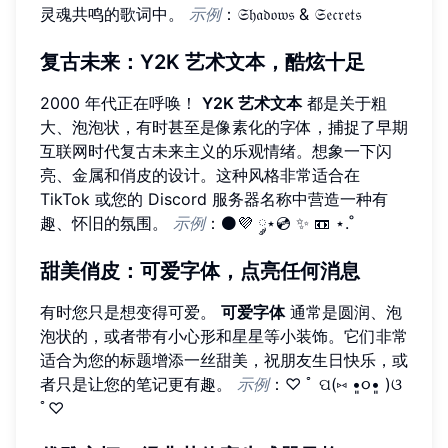
灵魂共鸣的歌词中。
示例
：𝔖𝔥𝔞𝔡𝔬𝔴𝔰 & 𝔖𝔢𝔠𝔯𝔢𝔱𝔰
复古未来：Y2K 艺术文本，酷炫十足
2000 年代正在呼唤！
Y2K 艺术文本
都是关于粗
大、泡泡状，有时甚至是像素化的字体，捕捉了早期
互联网时代复古未来主义的乐观情绪。想象一下闪
亮、金属和俏皮的设计。这种风格非常适合在
TikTok 或您的 Discord 服务器名称中营造一种有
趣、怀旧的氛围。
示例
：⚫💜 ༘⋆💿 ✨ 📼 ⋆.˚
甜美俏皮：可爱字体，点亮任何消息
有时您只是想变得可爱。
可爱字体
通常是圆润、泡
泡状的，或者带有小心形和星星等小装饰。它们非常
适合为您的标题增添一丝甜美，祝朋友生日快乐，或
者只是让您的笔记更有趣。
示例
：♡ ﾟ ପ(⑅ •͈૦•͈ )ଓ
ﾟ♡