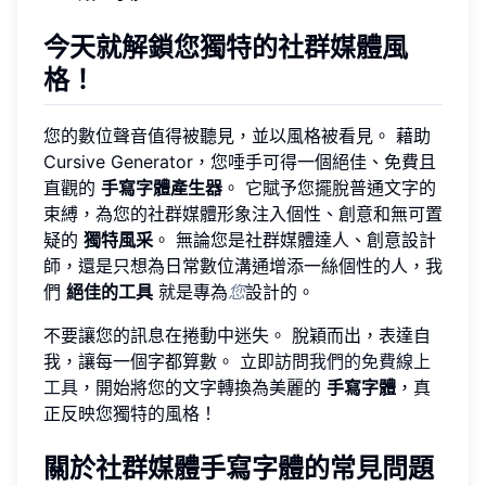
今天就解鎖您獨特的社群媒體風
格！
您的數位聲音值得被聽見，並以風格被看見。 藉助
Cursive Generator，您唾手可得一個絕佳、免費且
直觀的
手寫字體產生器
。 它賦予您擺脫普通文字的
束縛，為您的社群媒體形象注入個性、創意和無可置
疑的
獨特風采
。 無論您是社群媒體達人、創意設計
師，還是只想為日常數位溝通增添一絲個性的人，我
們
絕佳的工具
就是專為
您
設計的。
不要讓您的訊息在捲動中迷失。 脫穎而出，表達自
我，讓每一個字都算數。 立即訪問
我們的免費線上
工具
，開始將您的文字轉換為美麗的
手寫字體
，真
正反映您獨特的風格！
關於社群媒體手寫字體的常見問題