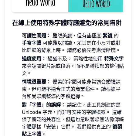
在線上使用特殊字體時應避免的常見陷阱
可讀性問題：
雖然美麗，但有些極度
繁複
的
手寫字體
可能難以閱讀，尤其是在小尺寸或對
比鮮豔的背景上時。 請務必優先考慮清晰度。
過度使用：
過猶不及。 策略性地使用
特殊文字
來強調關鍵片語或段落，而不是轉換您的整個貼
文。
情境很重要：
優美的字體可能非常適合婚禮請
柬，但可能不適合正式的商業郵件。 請根據平
台和受眾調整您的字體選擇。
對「字體」的誤解：
請記住，此工具創建的是
Unicode 字元，而非可安裝的字體檔案。 這確
保了廣泛的兼容性，但這也意味著您無法像傳統
字體那樣「安裝」它們。 我們提供真正的
複製
貼上字體
。