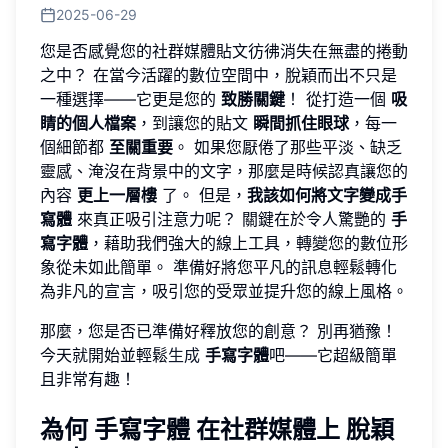
2025-06-29
您是否感覺您的社群媒體貼文彷彿消失在無盡的捲動
之中？ 在當今活躍的數位空間中，脫穎而出不只是
一種選擇——它更是您的
致勝關鍵
！ 從打造一個
吸
睛的個人檔案
，到讓您的貼文
瞬間抓住眼球
，每一
個細節都
至關重要
。 如果您厭倦了那些平淡、缺乏
靈感、淹沒在背景中的文字，那麼是時候認真讓您的
內容
更上一層樓
了。 但是，
我該如何將文字變成手
寫體
來真正吸引注意力呢？ 關鍵在於令人驚艷的
手
寫字體
，藉助我們強大的線上工具，轉變您的數位形
象從未如此簡單。 準備好將您平凡的訊息輕鬆轉化
為非凡的宣言，吸引您的受眾並提升您的線上風格。
那麼，您是否已準備好釋放您的創意？ 別再猶豫！
今天就開始並輕鬆
生成
手寫字體
吧——它超級簡單
且非常有趣！
為何
手寫字體
在社群媒體上
脫穎