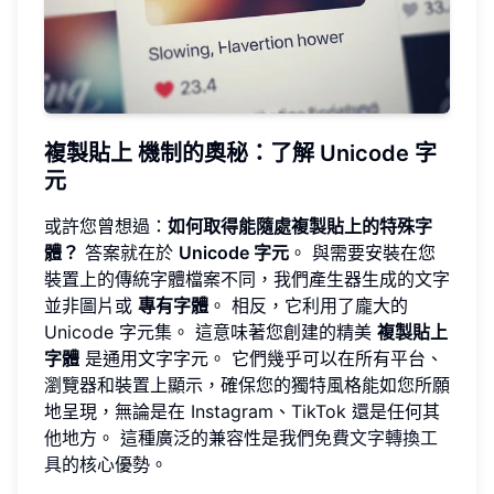
複製貼上
機制的奧秘
：了解 Unicode 字
元
或許您曾想過：
如何取得能隨處複製貼上的特殊字
體？
答案就在於
Unicode 字元
。 與需要安裝在您
裝置上的傳統字體檔案不同，我們產生器生成的文字
並非圖片或
專有字體
。 相反，它利用了龐大的
Unicode 字元集。 這意味著您創建的精美
複製貼上
字體
是通用文字字元。 它們幾乎可以在所有平台、
瀏覽器和裝置上顯示，確保您的獨特風格能如您所願
地呈現，無論是在 Instagram、TikTok 還是任何其
他地方。 這種廣泛的兼容性是我們
免費文字轉換工
具
的核心優勢。