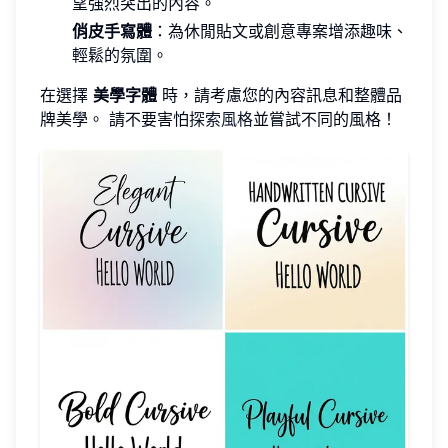
望強烈突出的內容。
俏皮手寫體
：為休閒貼文或創意專案增添趣味、
輕鬆的氛圍。
在選擇
美學字體
時，請考慮您的內容訊息和整體品
牌美學。 請不要害怕
探索風格
並嘗試不同的風格！