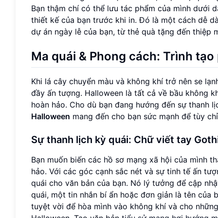
Bạn thậm chí có thể lưu tác phẩm của mình dưới d
thiết kế của bạn trước khi in. Đó là một cách dễ 
dự án ngày lễ của bạn, từ thẻ quà tặng đến thiệp m
Ma quái & Phong cách: Trình tạ
Khi lá cây chuyển màu và không khí trở nên se lạn
đầy ấn tượng. Halloween là tất cả về bầu không k
hoàn hảo. Cho dù bạn đang hướng đến sự thanh lịc
Halloween
mang đến cho bạn sức mạnh để tùy chỉn
Sự thanh lịch kỳ quái: Chữ viết tay Got
Bạn muốn biến các hồ sơ mạng xã hội của mình 
hảo. Với các góc cạnh sắc nét và sự tinh tế ấn tư
quái cho văn bản của bạn. Nó lý tưởng để cập nhậ
quái, một tin nhắn bí ẩn hoặc đơn giản là tên củ
tuyệt vời để hòa mình vào không khí và cho những
Halloween. Tạo văn bản
tiểu sử mang hơi hướng m