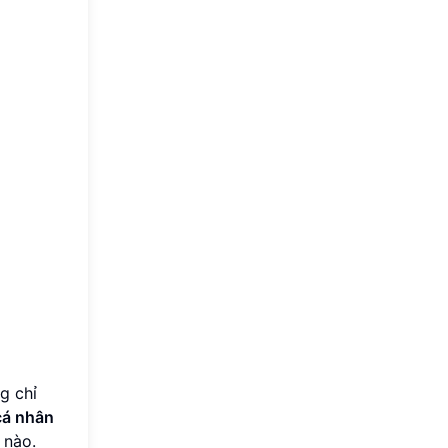
g chỉ
cá nhân
 nào.