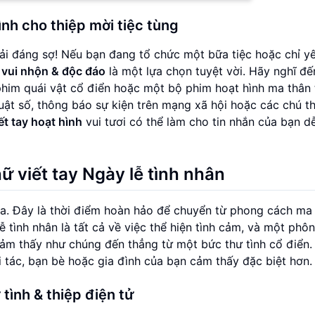
ình cho thiệp mời tiệc tùng
i đáng sợ! Nếu bạn đang tổ chức một bữa tiệc hoặc chỉ yê
ữ
vui nhộn & độc đáo
là một lựa chọn tuyệt vời. Hãy nghĩ đế
im quái vật cổ điển hoặc một bộ phim hoạt hình ma thân t
ật số, thông báo sự kiện trên mạng xã hội hoặc các chú th
ết tay hoạt hình
vui tươi có thể làm cho tin nhắn của bạn dễ
 viết tay Ngày lễ tình nhân
ỏa. Đây là thời điểm hoàn hảo để chuyển từ phong cách ma
 tình nhân là tất cả về việc thể hiện tình cảm, và một phô
 cảm thấy như chúng đến thẳng từ một bức thư tình cổ điển.
tác, bạn bè hoặc gia đình của bạn cảm thấy đặc biệt hơn.
tình & thiệp điện tử