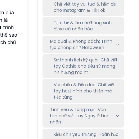
Chữ viết tay vui tươi & hiện đại
cho Instagram & TikTok
ến của
n là
Tạo thẻ & lời mời Giáng sinh
ột
trình
được cá nhân hóa
 thể sao
Ma quái & Phong cách: Trình
ách chữ
tạo phông chữ Halloween
Sự thanh lịch kỳ quái: Chữ viết
tay Gothic cho tiểu sử mang
hơi hướng ma mị
Vui nhộn & Độc đáo: Chữ viết
tay hoạt hình cho thiệp mời
tiệc tùng
Tình yêu & Lãng mạn: Văn
bản chữ viết tay Ngày lễ tình
nhân
Kiểu chữ yêu thương: Hoàn hảo