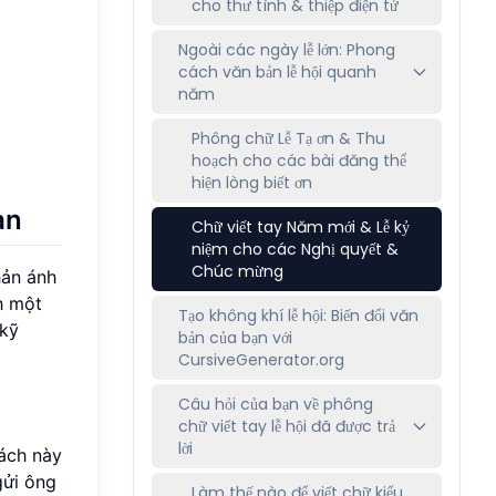
cho thư tình & thiệp điện tử
Ngoài các ngày lễ lớn: Phong
cách văn bản lễ hội quanh
năm
Phông chữ Lễ Tạ ơn & Thu
hoạch cho các bài đăng thể
hiện lòng biết ơn
ạn
Chữ viết tay Năm mới & Lễ kỷ
niệm cho các Nghị quyết &
Chúc mừng
hản ánh
h một
Tạo không khí lễ hội: Biến đổi văn
 kỹ
bản của bạn với
CursiveGenerator.org
Câu hỏi của bạn về phông
chữ viết tay lễ hội đã được trả
lời
cách này
gửi ông
Làm thế nào để viết chữ kiểu