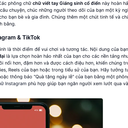
 Các phông chữ
chữ viết tay Giáng sinh cổ điển
này hoàn h
 câu chuyện, chúc những người theo dõi của bạn một kỳ ngh
cho bạn bè và gia đình. Chúng thêm một chút tinh tế và ch
h bằng.
tagram & TikTok
nh là thời điểm để vui chơi và tương tác. Nội dung của bạ
đại
là lựa chọn hoàn hảo nhất của bạn cho các nền tảng nh
i nổi hơn, đậm hơn và được cách điệu hơn, khiến chúng tr
ies, Reels của bạn hoặc trong tiểu sử của bạn. Hãy tưởng 
 hoặc thông báo "Quà tặng ngày lễ" của bạn bằng một phôn
hữ Instagram
phù hợp giúp bạn ngăn người xem lướt qua và