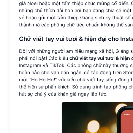
già Noel hoặc một tấm thiệp chúc mừng cổ điển.
những chú thích dài hơn nơi bạn đang chia sẻ một
vẻ hoặc gửi một tấm thiệp Giáng sinh kỹ thuật số 
thành mà các phông chữ tiêu chuẩn không thể sán
Chữ viết tay vui tươi & hiện đại cho Ins
Đối với những người am hiểu mạng xã hội, Giáng si
phải nổi bật! Các kiểu
chữ viết tay vui tươi & hiện 
Instagram và TikTok. Các phông chữ này thường sô
hoàn hảo cho văn bản ngắn, có tác động trên Stor
một "Ho Ho Ho!" với kiểu chữ viết tay sống động
thể hiện sự phấn khích. Sử dụng
trình tạo phông c
hút sự chú ý của khán giả ngay lập tức.