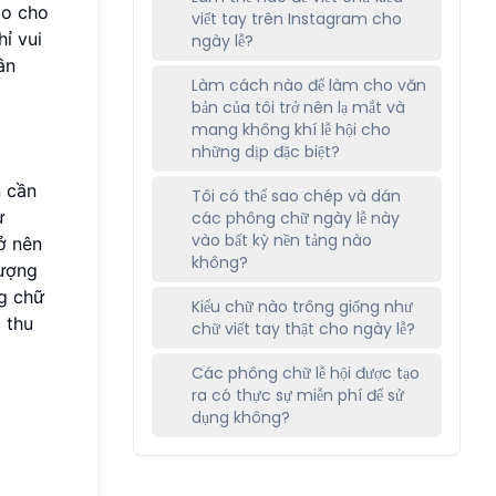
ảo cho
viết tay trên Instagram cho
ỉ vui
ngày lễ?
ân
Làm cách nào để làm cho văn
bản của tôi trở nên lạ mắt và
mang không khí lễ hội cho
những dịp đặc biệt?
n cần
Tôi có thể sao chép và dán
ư
các phông chữ ngày lễ này
vào bất kỳ nền tảng nào
ở nên
không?
tượng
g chữ
Kiểu chữ nào trông giống như
 thu
chữ viết tay thật cho ngày lễ?
Các phông chữ lễ hội được tạo
ra có thực sự miễn phí để sử
dụng không?