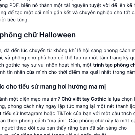
ạng PDF, biến nó thành một tài nguyên tuyệt vời để lên kế
dàng để tạo một cái nhìn gắn kết và chuyên nghiệp cho tất 
ời tiệc tùng.
o phông chữ Halloween
h, đã đến lúc chuyển từ không khí lễ hội sang phong cách 
hí, và phông chữ phù hợp có thể tạo ra một tâm trạng kỳ q
h gothic hay sự vui nhộn hoạt hình, một
trình tạo phông c
h tin nhắn của mình cho thời điểm ma quái nhất trong năm
hic cho tiểu sử mang hơi hướng ma mị
thành một diện mạo ma ám?
Chữ viết tay Gothic
là lựa chọn
ợng, phong cách này ngay lập tức mang lại một nét thanh lị
t tiểu sử Instagram hoặc TikTok của bạn với một câu trích
a bạn theo phong cách "ma ám". Các phông chữ này là một c
 người theo dõi của bạn thấy rằng bạn đã sẵn sàng cho
a mị
của riêng bạn chỉ trong vài cú nhấp chuột.