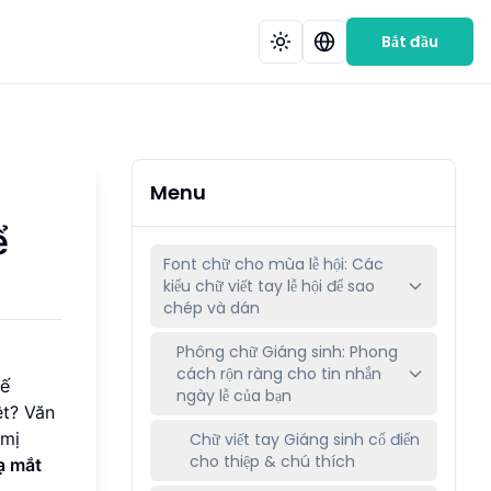
Bắt đầu
Menu
ể
Font chữ cho mùa lễ hội: Các
kiểu chữ viết tay lễ hội để sao
chép và dán
Phông chữ Giáng sinh: Phong
cách rộn ràng cho tin nhắn
kế
ngày lễ của bạn
ệt? Văn
 mị
Chữ viết tay Giáng sinh cổ điển
cho thiệp & chú thích
ạ mắt