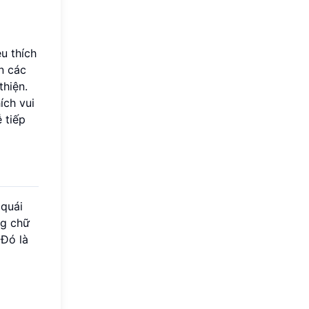
u thích
n các
hiện.
ích vui
 tiếp
 quái
ng chữ
 Đó là