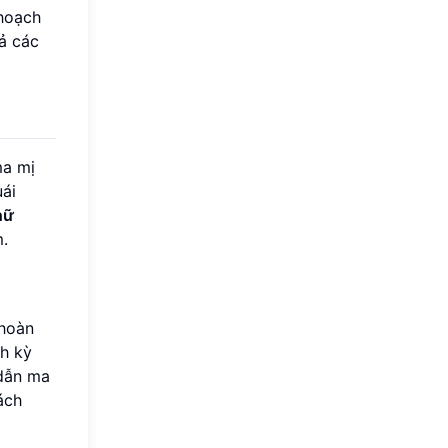
 hoạch
cả các
ma mị
uái
hữ
.
 hoàn
ch kỳ
 dẫn ma
ách