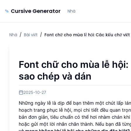
Cursive Generator
Nhà
Nhà
/
Bài viết
/
Font chữ cho mùa lễ hội: Các kiểu chữ viết
Font chữ cho mùa lễ hội: 
sao chép và dán
2025-10-27
Những ngày lễ là dịp để bạn thêm một chút lấp lán
hoạch trang phục lễ hội, mọi chi tiết đều quan trọn
bản đơn giản, tiêu chuẩn có thể hơi nhàm chán khi
hoặc gửi một lời nhắn chân thành. Nếu bạn đã từn
và mang không khí lễ hội cho những dịp đặc biệt?