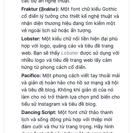
các dự án nghệ thuật.
Fraktur (𝔉𝔯𝔞𝔨𝔱𝔲ɾ):
Một font chữ kiểu Gothic
cổ điển lý tưởng cho thiết kế nghệ thuật và
nhận diện thương hiệu đang tìm kiếm một
vẻ ngoài lịch sử hoặc ấn tượng.
Lobster:
Một kiểu chữ nối liền hiện đại phù
hợp với logo, quảng cáo và tiêu đề trang
web. Bạn sẽ thấy
Lobster
được sử dụng với
nhiều logo và tiêu đề trang web lấy cảm
hứng từ phong cách cổ điển.
Pacifico:
Một phong cách viết tay thoải mái
và giản dị hoàn hảo cho hồ sơ mạng xã hội
và tiêu đề blog. Không khí giản dị của nó
làm cho nó trở thành lựa chọn phổ biến cho
tiểu sử Instagram và tiêu đề blog.
Dancing Script:
Một font chữ thảo thanh
lịch và sống động phù hợp với thiệp mời
đám cưới và thư từ trang trọng. Hãy hình