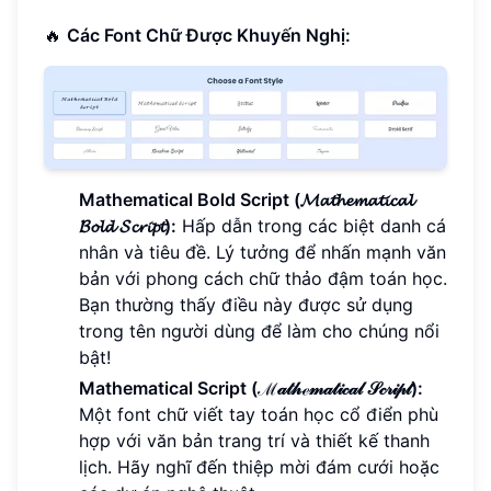
🔥
Các Font Chữ Được Khuyến Nghị:
Mathematical Bold Script (𝓜𝓪𝓽𝓱𝓮𝓶𝓪𝓽𝓲𝓬𝓪𝓵
𝓑𝓸𝓵𝓭 𝓢𝓬𝓻𝓲𝓹𝓽):
Hấp dẫn trong các biệt danh cá
nhân và tiêu đề. Lý tưởng để nhấn mạnh văn
bản với phong cách chữ thảo đậm toán học.
Bạn thường thấy điều này được sử dụng
trong tên người dùng để làm cho chúng nổi
bật!
Mathematical Script (ℳ𝒶𝓉𝒽ℯ𝓂𝒶𝓉𝒾𝒸𝒶𝓁 𝒮𝒸𝓇𝒾𝓅𝓉):
Một font chữ viết tay toán học cổ điển phù
hợp với văn bản trang trí và thiết kế thanh
lịch. Hãy nghĩ đến thiệp mời đám cưới hoặc