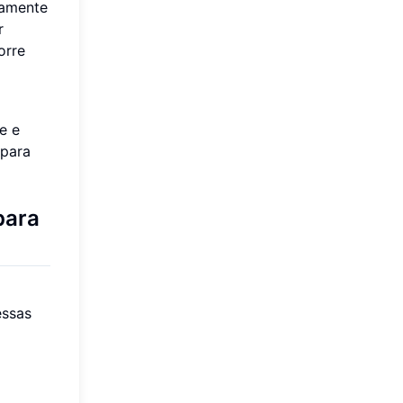
ramente
r
orre
e e
 para
para
essas