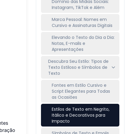
Domínio das Mídias Sociais:
Instagram, TikTok e Além
Marca Pessoal: Nomes em
Cursivo e Assinaturas Digitais
Elevando o Texto do Dia a Dia:
Notas, E-mails e
Apresentações
Descubra Seu Estilo: Tipos de
Texto Estiloso e Símbolos de
Texto
Fontes em Estilo Cursivo e
Script Elegantes para Todas
as Ocasiões
Estilos de Texto em Negrito,
Itálico e Decorativos para
Impacto
ntes
ibração
Símbolos de Texto e Emojis