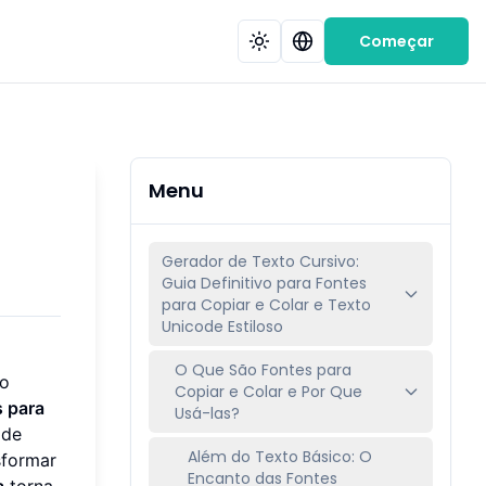
Começar
Menu
Gerador de Texto Cursivo:
Guia Definitivo para Fontes
para Copiar e Colar e Texto
Unicode Estiloso
O Que São Fontes para
to
Copiar e Colar e Por Que
s para
Usá-las?
 de
Além do Texto Básico: O
sformar
Encanto das Fontes
a
torna