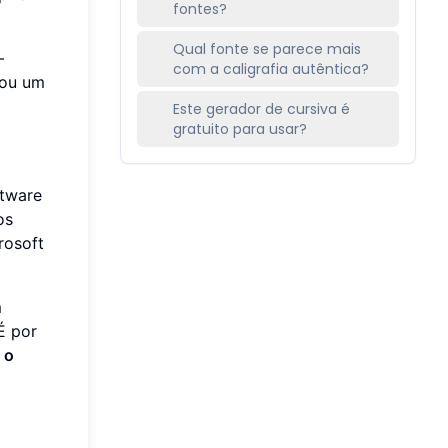
fontes?
Qual fonte se parece mais
—
com a caligrafia autêntica?
 ou um
Este gerador de cursiva é
gratuito para usar?
ftware
os
rosoft
m
É por
 o