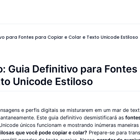
ivo para Fontes para Copiar e Colar e Texto Unicode Estiloso
: Guia Definitivo para Fontes
xto Unicode Estiloso
nsagens e perfis digitais se misturarem em um mar de tex
tantaneamente. Este guia definitivo desmistificará as
fonte
 Unicode únicos funcionam e mostrando inúmeras maneiras
ilosas que você pode copiar e colar?
Prepare-se para tran
versátil
gerador de texto cursivo
. Nosso
gerador de cursiv