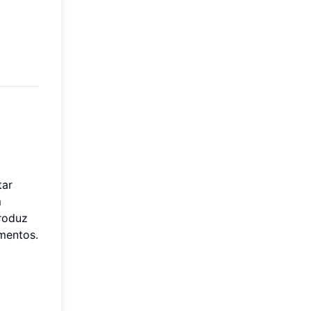
tar
m
roduz
mentos.