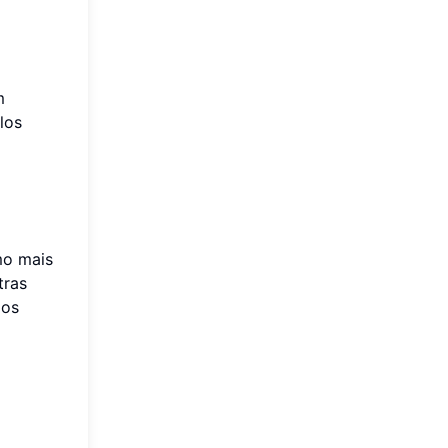
m
los
mo mais
tras
 os