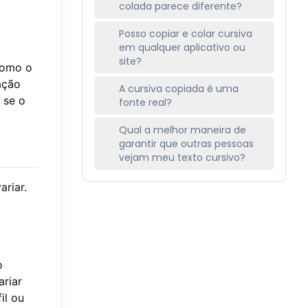
colada parece diferente?
Posso copiar e colar cursiva
em qualquer aplicativo ou
site?
(como o
ação
A cursiva copiada é uma
 se o
fonte real?
Qual a melhor maneira de
garantir que outras pessoas
vejam meu texto cursivo?
ariar.
o
ariar
il ou