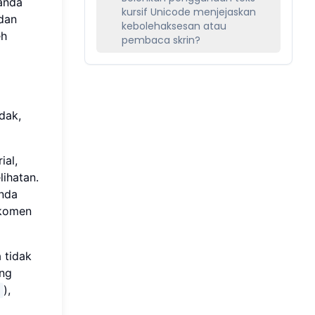
anda
kursif Unicode menjejaskan
 dan
kebolehaksesan atau
eh
pembaca skrin?
dak,
ial,
ihatan.
anda
 komen
a tidak
ang
),