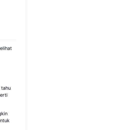
lihat
 tahu
erti
gkin
untuk