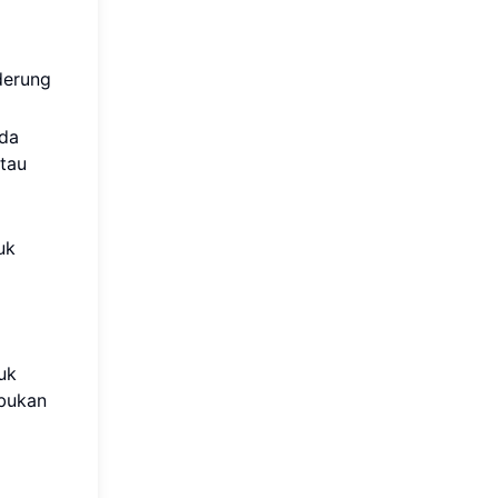
derung
ada
atau
uk
uk
 bukan