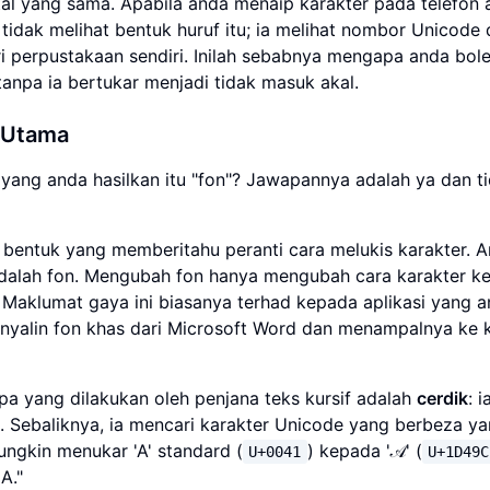
l yang sama. Apabila anda menaip karakter pada telefon 
idak melihat bentuk huruf itu; ia melihat nombor Unicode
 perpustakaan sendiri. Inilah sebabnya mengapa anda bol
anpa ia bertukar menjadi tidak masuk akal.
 Utama
a yang anda hasilkan itu "fon"? Jawapannya adalah ya dan ti
 bentuk yang memberitahu peranti cara melukis karakter. Ar
alah fon. Mengubah fon hanya mengubah cara karakter kel
aklumat gaya ini biasanya terhad kepada aplikasi yang 
enyalin fon khas dari Microsoft Word dan menampalnya ke
pa yang dilakukan oleh penjana teks kursif adalah
cerdik
: i
l. Sebaliknya, ia mencari karakter Unicode yang berbeza y
ungkin menukar 'A' standard (
) kepada '𝒜' (
U+0041
U+1D49C
A."