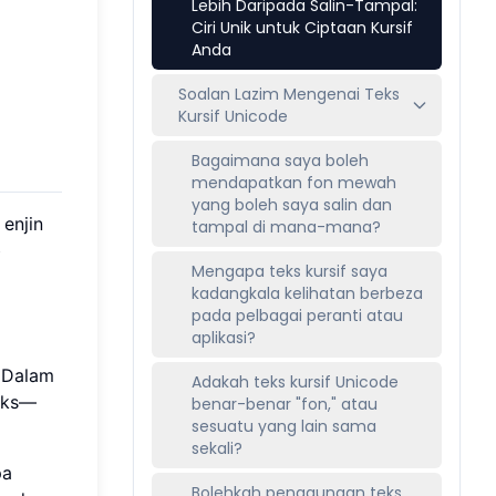
Lebih Daripada Salin-Tampal:
Ciri Unik untuk Ciptaan Kursif
Anda
Soalan Lazim Mengenai Teks
Kursif Unicode
Bagaimana saya boleh
mendapatkan fon mewah
yang boleh saya salin dan
enjin
tampal di mana-mana?
b
Mengapa teks kursif saya
kadangkala kelihatan berbeza
pada pelbagai peranti atau
aplikasi?
. Dalam
Adakah teks kursif Unicode
leks—
benar-benar "fon," atau
sesuatu yang lain sama
sekali?
pa
Bolehkah penggunaan teks