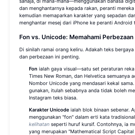
sahaja, di mana-mana—menggunakan bahasa digita
dan menghantarnya kepada rakan, peranti mereka t
kemudian memaparkan karakter yang sepadan dari
menghantar mesej dari iPhone ke peranti Android t
Fon vs. Unicode: Memahami Perbezaan
Di sinilah ramai orang keliru. Adakah teks bergay
dan perbezaan ini penting.
Fon
ialah gaya visual—satu set peraturan reka
Times New Roman, dan Helvetica semuanya ad
Nombor Unicode yang mendasari kekal sama. M
gunakan, itulah sebabnya anda tidak boleh m
Instagram teks biasa.
Karakter Unicode
ialah blok binaan sebenar. A
menggunakan "fon" dalam erti kata tradisiona
kelihatan
seperti huruf kursif. Contohnya, ia m
yang merupakan "Mathematical Script Capital 