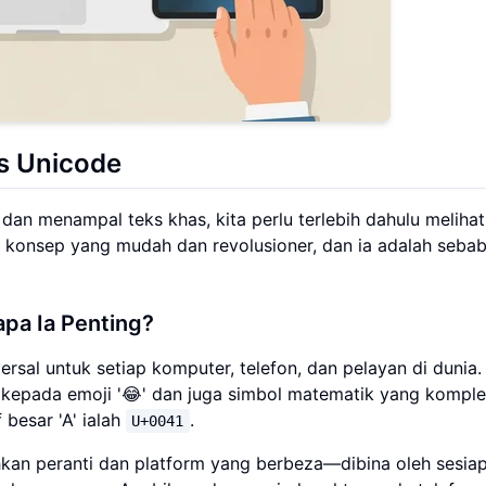
ks Unicode
 menampal teks khas, kita perlu terlebih dahulu melihat 
 konsep yang mudah dan revolusioner, dan ia adalah seba
pa Ia Penting?
sal untuk setiap komputer, telefon, dan pelayan di dunia
A' kepada emoji '😂' dan juga simbol matematik yang komp
besar 'A' ialah
.
U+0041
ehkan peranti dan platform yang berbeza—dibina oleh sesia