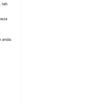
, tab
beza
n anda.