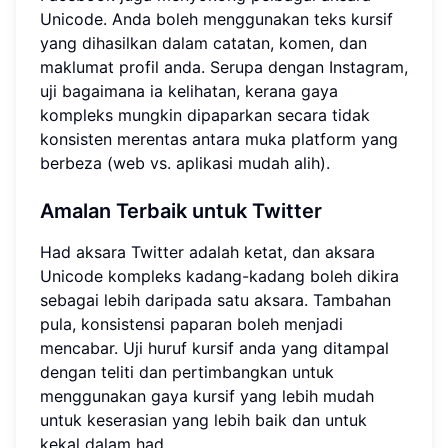
Unicode. Anda boleh menggunakan teks kursif
yang dihasilkan dalam catatan, komen, dan
maklumat profil anda. Serupa dengan Instagram,
uji bagaimana ia kelihatan, kerana gaya
kompleks mungkin dipaparkan secara tidak
konsisten merentas antara muka platform yang
berbeza (web vs. aplikasi mudah alih).
Amalan Terbaik untuk Twitter
Had aksara Twitter adalah ketat, dan aksara
Unicode kompleks kadang-kadang boleh dikira
sebagai lebih daripada satu aksara. Tambahan
pula, konsistensi paparan boleh menjadi
mencabar. Uji huruf kursif anda yang ditampal
dengan teliti dan pertimbangkan untuk
menggunakan gaya kursif yang lebih mudah
untuk keserasian yang lebih baik dan untuk
kekal dalam had.