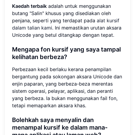
Kaedah terbaik
adalah untuk menggunakan
butang "Salin" khusus yang disediakan oleh
penjana, seperti yang terdapat pada
alat kursif
dalam talian kami
. Ini memastikan urutan aksara
Unicode yang betul ditangkap dengan tepat.
Mengapa fon kursif yang saya tampal
kelihatan berbeza?
Perbezaan kecil berlaku kerana penampilan
bergantung pada sokongan aksara Unicode dan
enjin paparan, yang berbeza-beza merentas
sistem operasi, pelayar, aplikasi, dan peranti
yang berbeza. Ia bukan menggunakan fail fon,
tetapi memaparkan aksara khas.
Bolehkah saya menyalin dan
menampal kursif ke dalam mana-
mana aplikasi atau laman web?