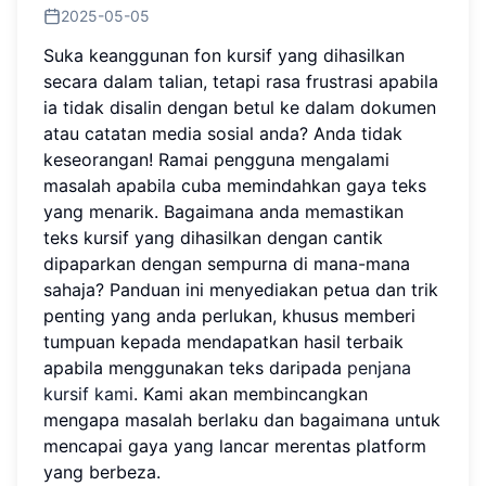
2025-05-05
Suka keanggunan fon kursif yang dihasilkan
secara dalam talian, tetapi rasa frustrasi apabila
ia tidak disalin dengan betul ke dalam dokumen
atau catatan media sosial anda? Anda tidak
keseorangan! Ramai pengguna mengalami
masalah apabila cuba memindahkan gaya teks
yang menarik. Bagaimana anda memastikan
teks kursif yang dihasilkan dengan cantik
dipaparkan dengan sempurna di mana-mana
sahaja? Panduan ini menyediakan petua dan trik
penting yang anda perlukan, khusus memberi
tumpuan kepada mendapatkan hasil terbaik
apabila menggunakan teks daripada
penjana
kursif kami
. Kami akan membincangkan
mengapa masalah berlaku dan bagaimana untuk
mencapai gaya yang lancar merentas platform
yang berbeza.