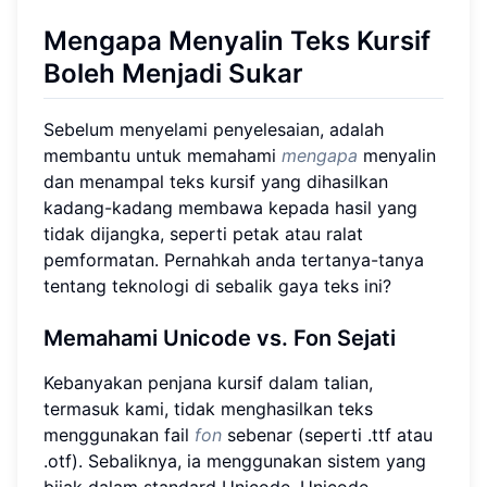
Mengapa Menyalin Teks Kursif
Boleh Menjadi Sukar
Sebelum menyelami penyelesaian, adalah
membantu untuk memahami
mengapa
menyalin
dan menampal teks kursif yang dihasilkan
kadang-kadang membawa kepada hasil yang
tidak dijangka, seperti petak atau ralat
pemformatan. Pernahkah anda tertanya-tanya
tentang teknologi di sebalik gaya teks ini?
Memahami Unicode vs. Fon Sejati
Kebanyakan penjana kursif dalam talian,
termasuk kami, tidak menghasilkan teks
menggunakan fail
fon
sebenar (seperti .ttf atau
.otf). Sebaliknya, ia menggunakan sistem yang
bijak dalam standard Unicode. Unicode