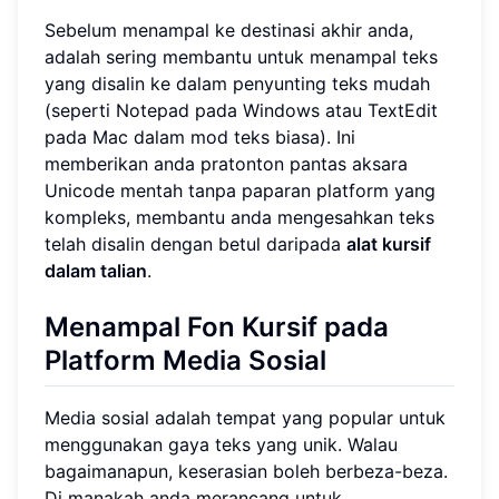
Sebelum menampal ke destinasi akhir anda,
adalah sering membantu untuk menampal teks
yang disalin ke dalam penyunting teks mudah
(seperti Notepad pada Windows atau TextEdit
pada Mac dalam mod teks biasa). Ini
memberikan anda pratonton pantas aksara
Unicode mentah tanpa paparan platform yang
kompleks, membantu anda mengesahkan teks
telah disalin dengan betul daripada
alat kursif
dalam talian
.
Menampal Fon Kursif pada
Platform Media Sosial
Media sosial adalah tempat yang popular untuk
menggunakan gaya teks yang unik. Walau
bagaimanapun, keserasian boleh berbeza-beza.
Di manakah anda merancang untuk