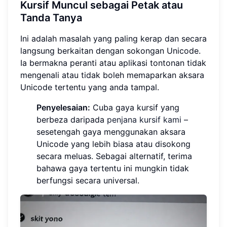
Kursif Muncul sebagai Petak atau
Tanda Tanya
Ini adalah masalah yang paling kerap dan secara
langsung berkaitan dengan sokongan Unicode.
Ia bermakna peranti atau aplikasi tontonan tidak
mengenali atau tidak boleh memaparkan aksara
Unicode tertentu yang anda tampal.
Penyelesaian:
Cuba gaya kursif yang
berbeza daripada
penjana kursif kami
–
sesetengah gaya menggunakan aksara
Unicode yang lebih biasa atau disokong
secara meluas. Sebagai alternatif, terima
bahawa gaya tertentu ini mungkin tidak
berfungsi secara universal.