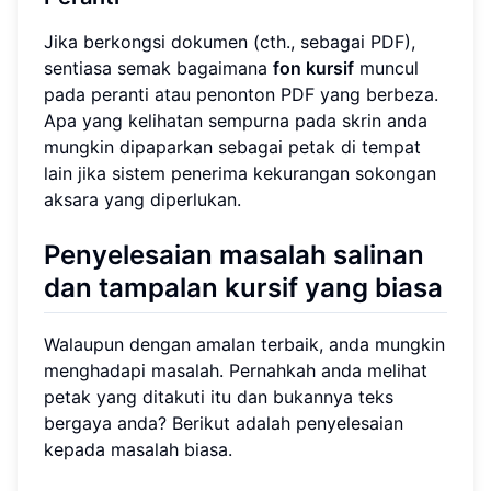
Jika berkongsi dokumen (cth., sebagai PDF),
sentiasa semak bagaimana
fon kursif
muncul
pada peranti atau penonton PDF yang berbeza.
Apa yang kelihatan sempurna pada skrin anda
mungkin dipaparkan sebagai petak di tempat
lain jika sistem penerima kekurangan sokongan
aksara yang diperlukan.
Penyelesaian masalah salinan
dan tampalan kursif yang biasa
Walaupun dengan amalan terbaik, anda mungkin
menghadapi masalah. Pernahkah anda melihat
petak yang ditakuti itu dan bukannya teks
bergaya anda? Berikut adalah penyelesaian
kepada masalah biasa.