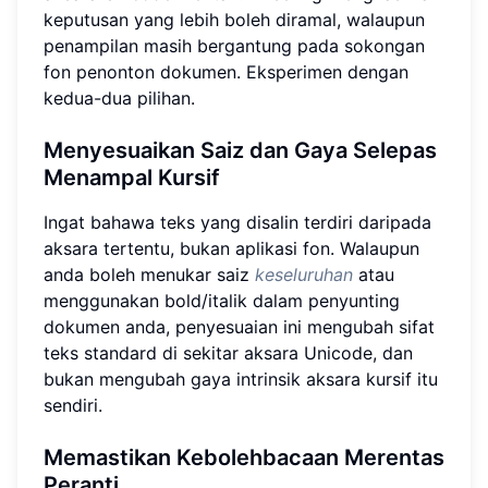
keputusan yang lebih boleh diramal, walaupun
penampilan masih bergantung pada sokongan
fon penonton dokumen. Eksperimen dengan
kedua-dua pilihan.
Menyesuaikan Saiz dan Gaya Selepas
Menampal Kursif
Ingat bahawa teks yang disalin terdiri daripada
aksara tertentu, bukan aplikasi fon. Walaupun
anda boleh menukar saiz
keseluruhan
atau
menggunakan bold/italik dalam penyunting
dokumen anda, penyesuaian ini mengubah sifat
teks standard di sekitar aksara Unicode, dan
bukan mengubah gaya intrinsik aksara kursif itu
sendiri.
Memastikan Kebolehbacaan Merentas
Peranti