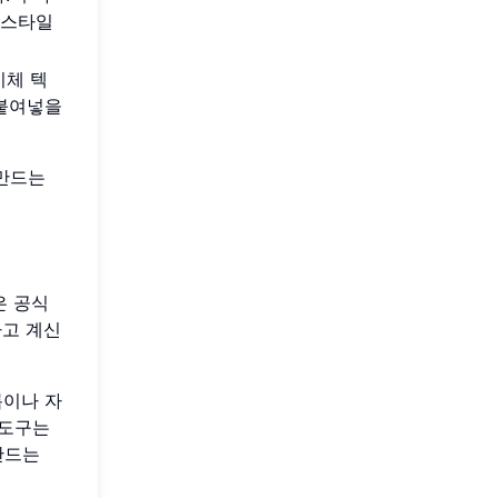
 스타일
기체 텍
 붙여넣을
 만드는
은 공식
하고 계신
름이나 자
 도구는
만드는