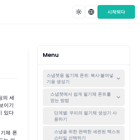
시작되다
Menu
스냅챗용 필기체 폰트: 복사·붙여넣
기용 생성기
스냅챗에서 쉽게 필기체 폰트를
팅의 세
얻는 방법
돋보이기
이 있다
단계별: 우리의 필기체 생성기 사
용하기
스냅을 위한 완벽한 세련된 텍스트
필기체 폰
스타일 선택하기
드는 쉬