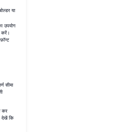
बोल्डर या
 का उपयोग
 करें।
फ़ॉन्ट
्ण सीमा
नी
म कर
देखें कि