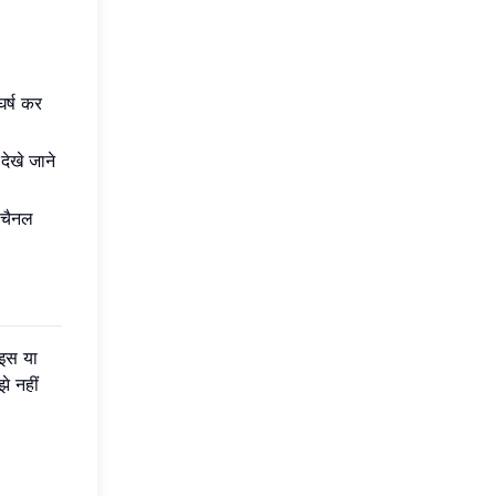
घर्ष कर
देखे जाने
 चैनल
ाइस या
े नहीं