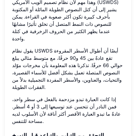
وهذا مهم لأن نظام تصميم الويب الأمريكي (USWDS)
يشير إلى أن كتل النصوص الطويلة المائلة أو المكتوبة
بأحرف كبيرة تكون أكثر صعوبة في القراءة. يمكن
للنصوص ذات النمط المتصل أن تخلق تأثيرًا مشابهًا
عندما يظهر الكثير من الحروف الزخرفية في كتلة
واحدة.
يقول نظام USWDS أيضًا أن أطوال الأسطر المقروءة
تقع عادةً بين 45 و90 حرفًا، مع متوسط مثالي يبلغ
حوالي 66 حرفًا. تذكرنا هذه المعلومة بأن مخرجات موّلد
النصوص المتصلة تعمل بشكل أفضل للأسماء القصيرة،
والتحيات، والعناوين، والأسطر المفردة التجميلية بدلاً من
الفقرات الطويلة.
إذا كانت العبارة تبدو مزدحمة بالفعل في سطر واحد،
فمن النادر أن تتحسن عند توسيعها إلى 3 أو 4 أسطر.
عادةً ما تبدو العبارة الأقصر أكثر أناقة لأن الأسلوب لديه
مساحة للتنفس.
التحقق من التباين والتباعد قبل النسخ